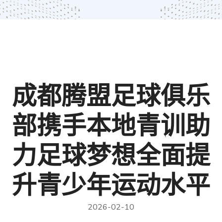
成都腾盟足球俱乐
部携手本地青训助
力足球梦想全面提
升青少年运动水平
2026-02-10