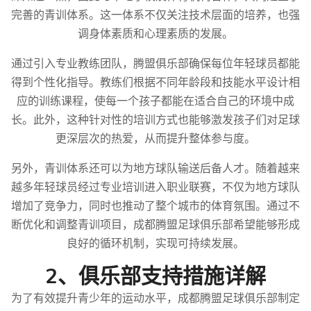
完善的青训体系。这一体系不仅关注技术层面的培养，也强
调身体素质和心理素质的发展。
通过引入专业教练团队，腾盟俱乐部确保每位年轻球员都能
得到个性化指导。教练们根据不同年龄段和技能水平设计相
应的训练课程，使每一个孩子都能在适合自己的环境中成
长。此外，这种针对性的培训方式也能够激发孩子们对足球
更深层次的热爱，从而提升整体参与度。
另外，青训体系还可以为地方球队输送后备人才。随着越来
越多年轻球员经过专业培训进入职业联赛，不仅为地方球队
增加了竞争力，同时也推动了整个城市的体育氛围。通过不
断优化和调整青训项目，成都腾盟足球俱乐部希望能够形成
良好的循环机制，实现可持续发展。
2、俱乐部支持措施详解
为了有效提升青少年的运动水平，成都腾盟足球俱乐部制定