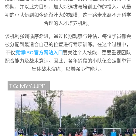
梯队，并以此为目标，加大对选拔与培训工作的投入。从最
初的小队伍到如今逐渐壮大的规模，这一路走来离不开科学
合理的人才培养机制。
该机制强调循序渐进，通过长期观察与评估，每位学员都会
被分配到最适合自己的位置进行专项训练。在这个过程中，
不仅
竞博JBO官方网站入口
要关注个人技能，更要重视团队
配合能力及战术意识。因此，各年龄段的小队伍会定期举行
集体战术演练，以增强协作能力。