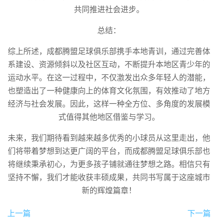
共同推进社会进步。
总结：
综上所述，成都腾盟足球俱乐部携手本地青训，通过完善体
系建设、资源倾斜以及社区互动，不断提升本地区青少年的
运动水平。在这一过程中，不仅激发出众多年轻人的潜能，
也塑造出了一种健康向上的体育文化氛围，有效推动了地方
经济与社会发展。因此，这样一种全方位、多角度的发展模
式值得其他地区借鉴与学习。
未来，我们期待看到越来越多优秀的小球员从这里走出，他
们将带着梦想到达更广阔的平台，而成都腾盟足球俱乐部也
将继续秉承初心，为更多孩子铺就通往梦想之路。相信只有
坚持不懈，我们才能收获丰硕成果，共同书写属于这座城市
新的辉煌篇章！
上一篇
下一篇