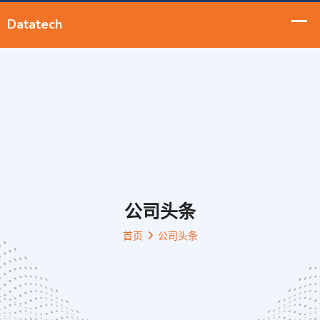
公司头条
首页
公司头条